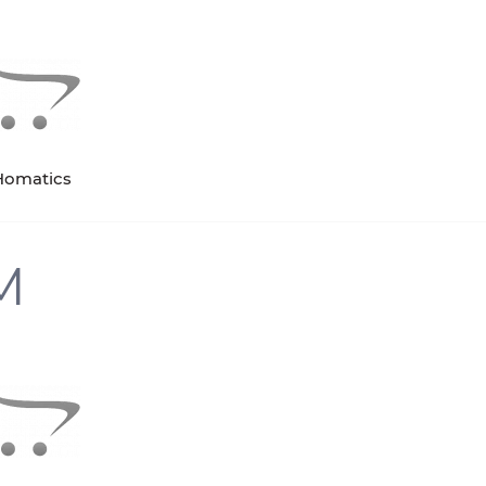
Homatics
M