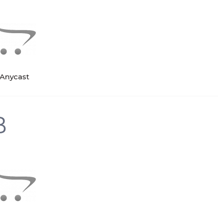
Anycast
B