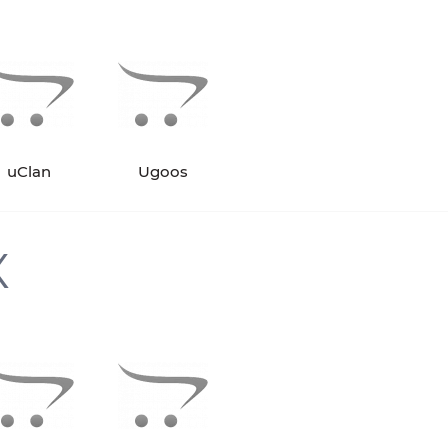
uClan
Ugoos
X