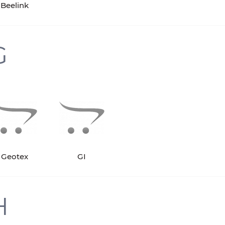
Beelink
G
Geotex
GI
H