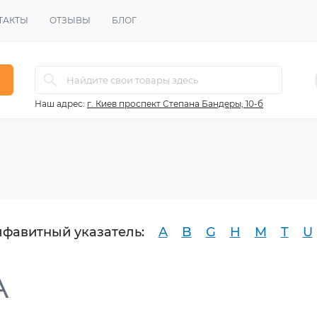
ТАКТЫ
ОТЗЫВЫ
БЛОГ
ов
Наш адрес:
г. Киев проспект Степана Бандеры, 10-б
фавитный указатель:
A
B
G
H
M
T
U
A