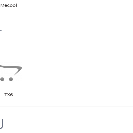
Mecool
T
TX6
U