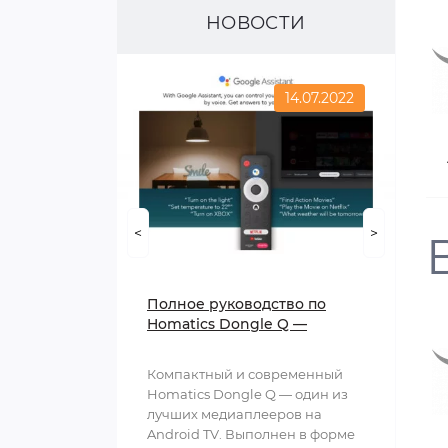
НОВОСТИ
14.07.2022
<
>
Полное руководство по
Homatics Dongle Q —
универсальному
медиаплееру для вашего
Компактный и современный
Android TV
Homatics Dongle Q — один из
лучших медиаплееров на
Android TV. Выполнен в форме