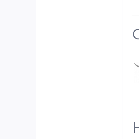
HDMI-донгла, который може..