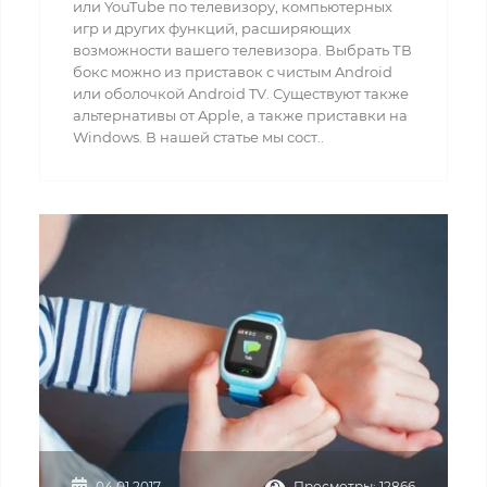
или YouTube по телевизору, компьютерных
игр и других функций, расширяющих
возможности вашего телевизора. Выбрать ТВ
бокс можно из приставок с чистым Android
или оболочкой Android TV. Существуют также
альтернативы от Apple, а также приставки на
Windows. В нашей статье мы сост..
04.01.2017
Просмотры: 12866