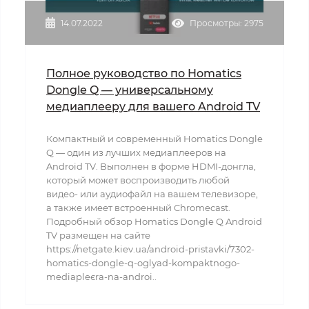
14.07.2022
Просмотры: 2975
Полное руководство по Homatics
Dongle Q — универсальному
медиаплееру для вашего Android TV
Компактный и современный Homatics Dongle
Q — один из лучших медиаплееров на
Android TV. Выполнен в форме HDMI-донгла,
который может воспроизводить любой
видео- или аудиофайл на вашем телевизоре,
а также имеет встроенный Chromecast.
Подробный обзор Homatics Dongle Q Android
TV размещен на сайте
https://netgate.kiev.ua/android-pristavki/7302-
homatics-dongle-q-oglyad-kompaktnogo-
mediapleєra-na-androi..