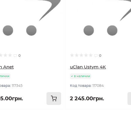
0
0
n Anet
uClan Ustym 4K
аличии
в наличии
овара:
117345
Код товара:
117084
95.00грн.
2 245.00грн.