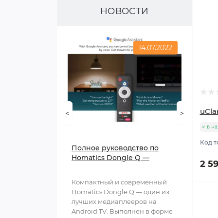
НОВОСТИ
14.07.2022
uCla
<
>
в н
Код т
Полное руководство по
Homatics Dongle Q —
2 5
универсальному
медиаплееру для вашего
Компактный и современный
Android TV
Homatics Dongle Q — один из
лучших медиаплееров на
Android TV. Выполнен в форме