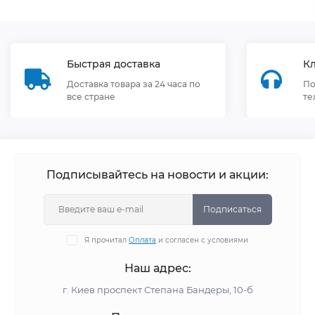
Быстрая доставка
К
Доставка товара за 24 часа по
По
все стране
те
Подписывайтесь на новости и акции:
Подписаться
Я прочитал
Оплата
и согласен с условиями
Наш адрес:
г. Киев проспект Степана Бандеры, 10-б